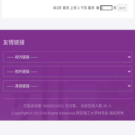
共1页
首页
上页
1
下页
尾页
第
页
跳转
友情链接
您是本站第:
0000524031
位访客，
当前在线人数
36
人
CopyRight © 2013 All Rights Reserved.
西安理工大学财务处
版权所有