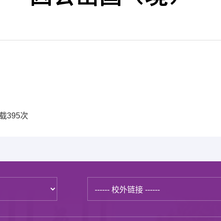
载
395
次